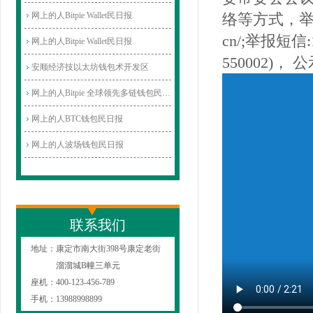
网上的人Bitpie Wallet民日报
络等方式，举报电话:
cn/;举报短信
网上的人Bitpie Wallet民日报
550002)，
安顺经济技以太坊钱包术开发区
网上的人Bitpie 全球领先多链钱包民日报
网上的人BTC钱包民日报
网上的人波场钱包民日报
联系我们
地址：
康定市南大街398号康定老街
溜溜城B幢三单元
座机：
400-123-456-789
手机：
13988998899