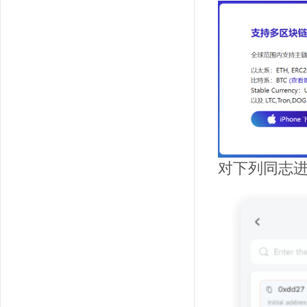
对下列同志